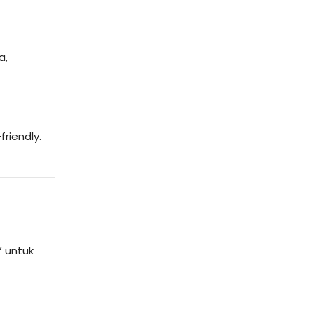
a,
riendly.
” untuk