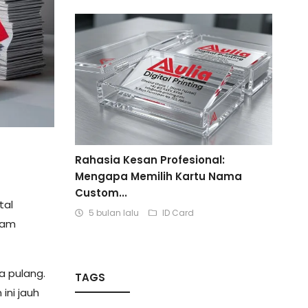
Rahasia Kesan Profesional:
Mengapa Memilih Kartu Nama
Custom...
tal
5 bulan lalu
ID Card
lam
a pulang.
TAGS
ini jauh