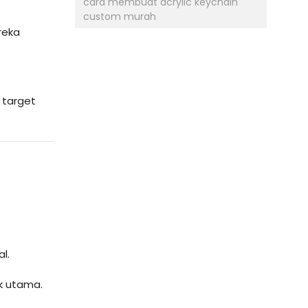
cara membuat acrylic keychain
custom murah
reka
u target
l.
ik utama.