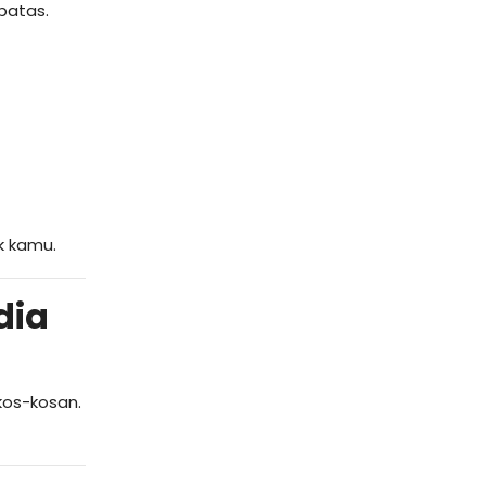
batas.
k kamu.
dia
kos-kosan.