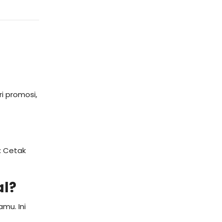
i promosi,
: Cetak
al?
mu. Ini