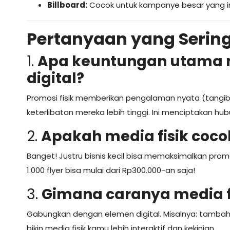
Billboard:
Cocok untuk kampanye besar yang i
Pertanyaan yang Serin
1.
Apa keuntungan utama m
digital?
Promosi fisik memberikan pengalaman nyata (tangib
keterlibatan mereka lebih tinggi. Ini menciptakan h
2.
Apakah media fisik cocok
Banget! Justru bisnis kecil bisa memaksimalkan promo
1.000 flyer bisa mulai dari Rp300.000-an saja!
3.
Gimana caranya media fis
Gabungkan dengan elemen digital. Misalnya: tambahk
bikin media fisik kamu lebih interaktif dan kekinian.