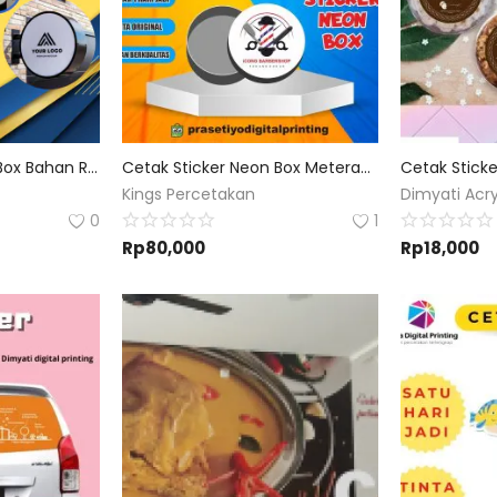
Cetak Sticker Neon Box Bahan Ritrama Bisa Custom Desain Dan Ukuran
Cetak Sticker Neon Box Meteran Bisa Custom Desain Dan Ukuran
Kings Percetakan
Dimyati Acry
0
1
Rp
80,000
Rp
18,000