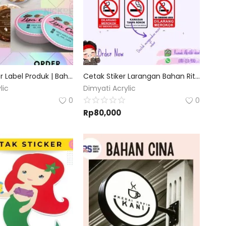
Cetak Sticker Label Produk | Bahan Vinyl uk.A3 | Bebas Custom |
Cetak Stiker Larangan Bahan Ritra vynil | Custom Desain dan Ukuran
lic
Dimyati Acrylic
0
0
Rp
80,000