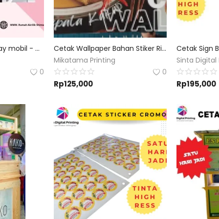
Cetak sticker one way mobil - Custom size dan Custom Desain
Cetak Wallpaper Bahan Stiker Ritrama Vinyl Custom
Mikatama Printing
Sinta Digital 
0
0
Rp
125,000
Rp
195,000