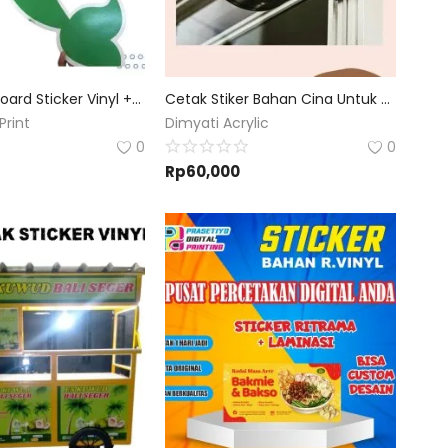
Cetak Sign Board Sticker Vinyl + Foamboard Custom Ukuran dan Desain
Cetak Stiker Bahan Cina Untuk Neon Box | Custom Desain
Print
Dimyati Acrylic
0
0
Rp
60,000