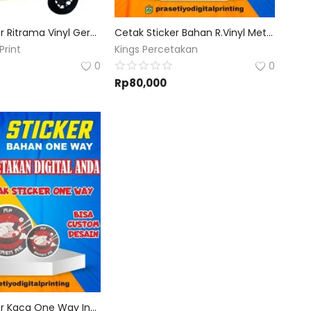
Cetak Sticker Ritrama Vinyl Gerobak Dorong Meja Etalase Booth Portable Murah
Cetak Sticker Bahan R.Vinyl Meteran + Laminasi
Print
Kings Percetakan
0
0
Rp
80,000
Cetak Sticker Kaca One Way Indoor Custom