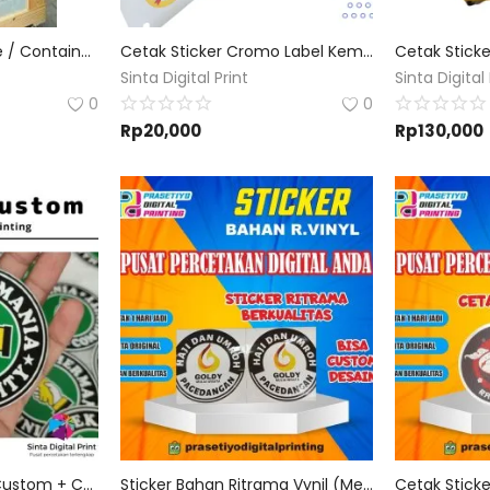
Stiker Booth Portable / Container / Gerobak
Cetak Sticker Cromo Label Kemasan Produk
Sinta Digital Print
Sinta Digital 
0
0
Rp
20,000
Rp
130,000
Stiker Label Produk Custom + Cutting Permeter dan A3+
Sticker Bahan Ritrama Vynil (Meteran Laminasi Waterproof) Bisa Custome Design Dan Ukuran