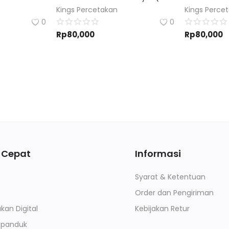
Kings Percetakan
Kings Perce
0
0
Rp
80,000
Rp
80,000
 Cepat
Informasi
Syarat & Ketentuan
Order dan Pengiriman
kan Digital
Kebijakan Retur
Spanduk