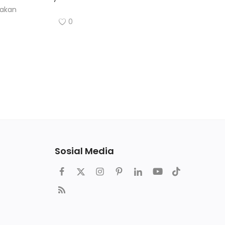
takan
0
Sosial Media