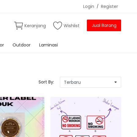
Login
/
Register
Jual Barang
Keranjang
Wishlist
or
Outdoor
Laminasi
Sort By: