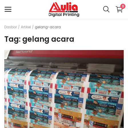
0
Dasbor
Artikel
gelang-acara
Jual
Tag: gelang acara
Barang
Menu utama
Kategori
Dasbor
Wishlist
Kontak
Artikel