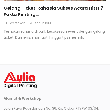
Berita dan Informasi Terbaru
Gelang Ticket: Rahasia Sukses Acara Hits! 7
Fakta Penting...
Login
Percetakan
1 tahun lalu
Register
Temukan rahasia di balik kesuksesan event dengan gelang
ticket. Dari jenis, manfaat, hingga tips memilih...
Alamat & Workshop
Jalan Raya Pagedangan No. 36, Kp. Ciakar RT/RW 03/04,