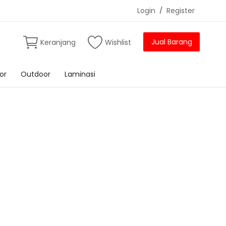
Login
/
Register
Jual Barang
Keranjang
Wishlist
or
Outdoor
Laminasi