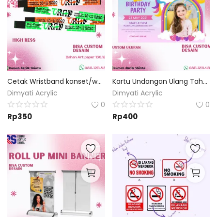
Cetak Wristband konset/wahana cetak tiket gelang event
Kartu Undangan Ulang Tahun Anak Custom
Dimyati Acrylic
Dimyati Acrylic
0
0
Rp
350
Rp
400