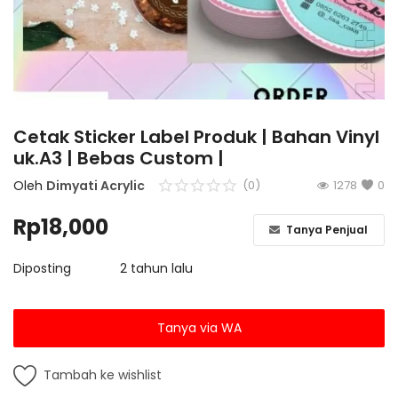
Berita dan Informasi Terbaru
Login
Register
Cetak Sticker Label Produk | Bahan Vinyl
uk.A3 | Bebas Custom |
Oleh
Dimyati Acrylic
(0)
1278
0
Rp
18,000
Tanya Penjual
Diposting
2 tahun lalu
Tanya via WA
Tambah ke wishlist