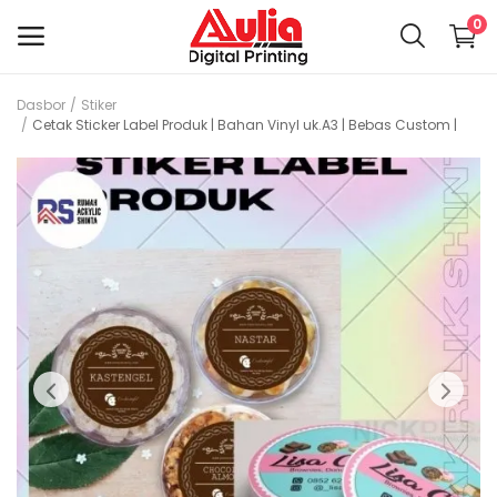
0
Dasbor
Stiker
Jual
Cetak Sticker Label Produk | Bahan Vinyl uk.A3 | Bebas Custom |
Barang
Menu utama
Kategori
Dasbor
Wishlist
Kontak
Artikel