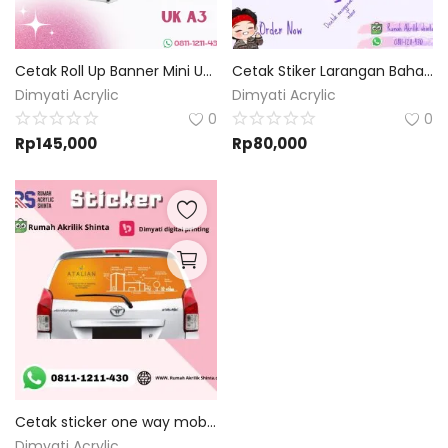
Cetak Roll Up Banner Mini Uk A3 | Custom Desain
Cetak Stiker Larangan Bahan Ritra vynil | Custom Desain dan Ukuran
Dimyati Acrylic
Dimyati Acrylic
0
0
Rp
145,000
Rp
80,000
Cetak sticker one way mobil - Custom size dan Custom Desain
Dimyati Acrylic