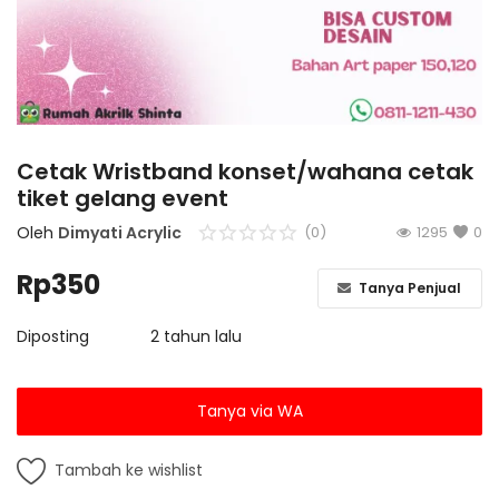
Berita dan Informasi Terbaru
Login
Register
Cetak Wristband konset/wahana cetak
tiket gelang event
Oleh
Dimyati Acrylic
(0)
1295
0
Rp
350
Tanya Penjual
Diposting
2 tahun lalu
Tanya via WA
Tambah ke wishlist