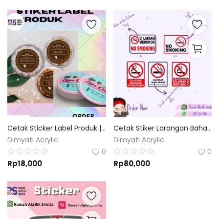
Cetak Sticker Label Produk | Bahan Vinyl uk.A3 | Bebas Custom |
Cetak Stiker Larangan Bahan Ritra vynil | Custom Desain dan Ukuran
Dimyati Acrylic
Dimyati Acrylic
0
0
Rp
18,000
Rp
80,000