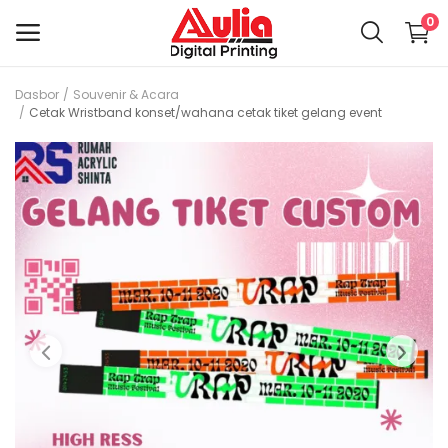
0
Dasbor
Souvenir & Acara
Jual
Cetak Wristband konset/wahana cetak tiket gelang event
Barang
Menu utama
Kategori
Dasbor
Wishlist
Kontak
Artikel