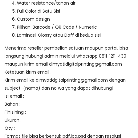
Water resistance/tahan air
Full Color di Satu Sisi
Custom design
Pilihan: Barcode / QR Code / Numeric
Laminasi: Glossy atau Doff di kedua sisi
Menerima reseller pembelian satuan maupun partai, bisa
langsung hubungi admin melalui
whatsapp 0811-1211-430
maupun kirim email
dimyatidigitalprinting@gmail.com
Ketetuan kirim email :
Kirim email ke
dimyatidgitalprinting@gmail.com
dengan
subject (nama) dan no wa yang dapat dihubungi
Isi email :
Bahan :
Finisihing :
Ukuran :
Qty :
Format file bisa berbentuk pdf,jpg,psd dengan resolusi