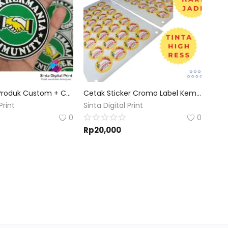
Stiker Label Produk Custom + Cutting Permeter dan A3+
Cetak Sticker Cromo Label Kemasan Produk
Print
Sinta Digital Print
0
0
Rp
20,000