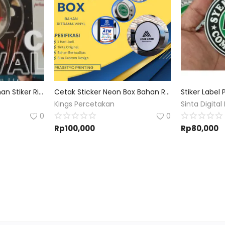
Cetak Wallpaper Bahan Stiker Ritrama Vinyl Custom
Cetak Sticker Neon Box Bahan Ritrama Bisa Custom Desain Dan Ukuran
Kings Percetakan
Sinta Digital 
0
0
Rp
100,000
Rp
80,000