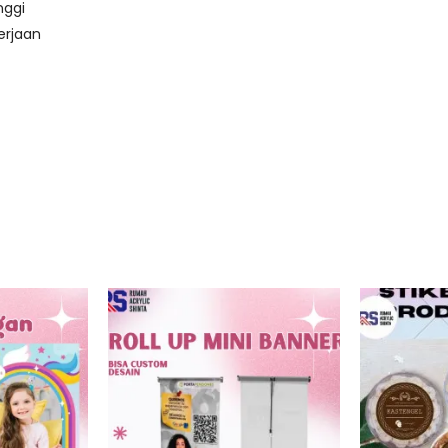
nggi
erjaan