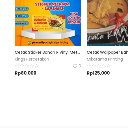
Cetak Sticker Bahan R.Vinyl Meteran + Laminasi
Kings Percetakan
Mikatama Printing
0
Rp
80,000
Rp
125,000