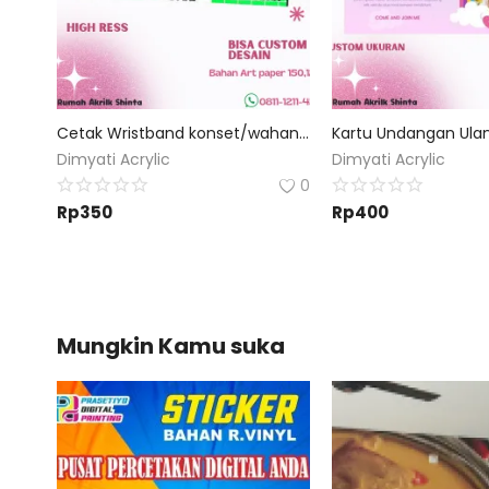
Cetak Wristband konset/wahana cetak tiket gelang event
Dimyati Acrylic
Dimyati Acrylic
0
Rp
350
Rp
400
Mungkin Kamu suka