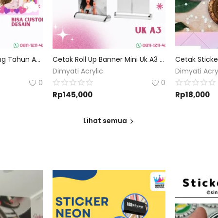
Kartu Undangan Ulang Tahun Anak Custom
Cetak Roll Up Banner Mini Uk A3 | Custom Desain
Dimyati Acrylic
Dimyati Acry
0
0
Rp
145,000
Rp
18,000
Lihat semua