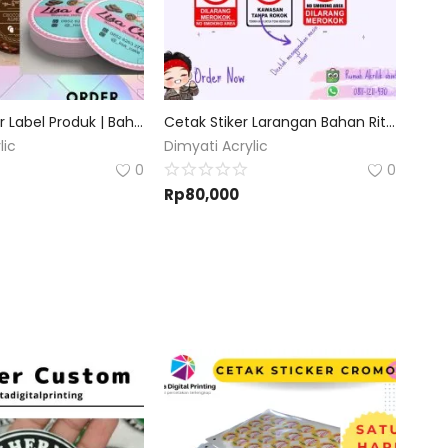
Cetak Sticker Label Produk | Bahan Vinyl uk.A3 | Bebas Custom |
Cetak Stiker Larangan Bahan Ritra vynil | Custom Desain dan Ukuran
lic
Dimyati Acrylic
0
0
Rp
80,000