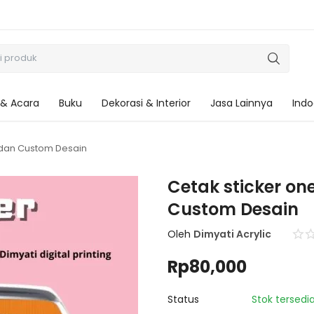
 & Acara
Buku
Dekorasi & Interior
Jasa Lainnya
Indo
 dan Custom Desain
Cetak sticker on
Custom Desain
Oleh
Dimyati Acrylic
Rp
80,000
Status
Stok tersedi