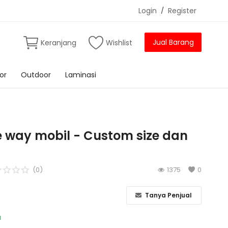
Login
/
Register
Jual Barang
Keranjang
Wishlist
or
Outdoor
Laminasi
e way mobil - Custom size dan
(0)
1375
0
Tanya Penjual
a